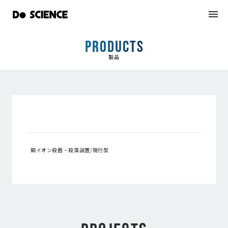
PRODUCTS
製品
銅イオン殺菌・殺藻装置/現行型