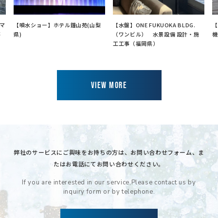
マ
【噴水ショー】ホテル鐘山苑(山梨
【水盤】ONE FUKUOKA BLDG.
【
事
県)
（ワンビル） 水景設備 設計・施
機
工工事（福岡県）
VIEW MORE
弊社のサービスにご興味をお持ちの方は、
お問い合わせフォーム、ま
たはお電話にてお問い合わせください。
If you are interested in our service,
Please contact us by
inquiry form or by telephone.