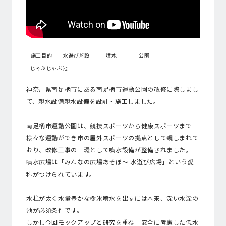
施工目的
水遊び施設
噴水
公園
じゃぶじゃぶ池
神奈川県南足柄市にある南足柄市運動公園の改修に際しまし
て、親水設備親水設備を設計・施工しました。
南足柄市運動公園は、競技スポーツから健康スポーツまで
様々な運動ができ市の屋外スポーツの拠点として親しまれて
おり、改修工事の一環として噴水設備が整備されました。
噴水広場は「みんなの広場あそぼ〜 水遊び広場」という愛
称がつけられています。
水柱が太く水量豊かな樹氷噴水を出すには本来、深い水深の
池が必須条件です。
しかし今回モックアップと研究を重ね「安全に考慮した低水