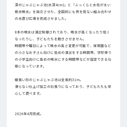
深のじゃぶじゃぶ池(水深4cm)」と「ふっくらと水柱が太い
樹氷噴水」を両立させた、全国的にも例を見ない組み合わせ
の水遊び広場を完成させました。
8本の噴水は演出制御されており、噴水が高くなったり低く
なったりし、子どもたちを飽きさせません。
時間帯や曜日によって噴水の高さ変更が可能で、保育園など
の小さなお子さん向けに低めの演出をする時間帯、学校帰り
の小学生向けに高めの噴水にする時間帯などが設定できる仕
様になっています。
細長い形のじゃぶじゃぶ池は全長約31m。
滑らない仕上げ加工の石張りになっており、子どもたちも安
心して遊べます。
2026年4月完成。